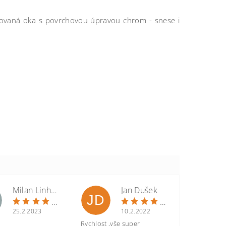
řovaná oka s povrchovou úpravou chrom - snese i
Milan Linhart
Jan Dušek
JD
25.2.2023
10.2.2022
Rychlost ,vše super