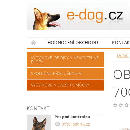
HODNOCENÍ OBCHODU
KONTAK
Domů
VÝCVIKOVÉ OBOJKY A NEVIDITELNÉ
PLOTY
OB
SPOLEČNÉ PŘÍSLUŠENSTVÍ
VÝCVIKOVÉ A DALŠÍ POMŮCKY
70
KONTAKT
Pes pod kontrolou
info
@
bahnik.cz