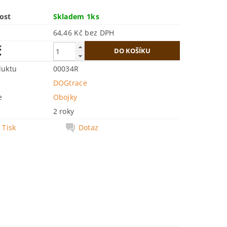
ost
Skladem 1ks
64,46 Kč bez DPH
č
duktu
00034R
DOGtrace
e
Obojky
2 roky
Tisk
Dotaz