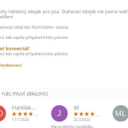
chy řetízkový obojek pro psa. Stahovací obojek má pevná sva
atížení.
ahovací velká oka 70cm/3,8mm - kovový
ní, kdo napíše příspěvek k této položce.
dat komentář
ní, kdo napíše příspěvek k této položce.
t hodnocení
František Ošmera
JM
O
J
ML
17.7.2023
22.3.2023
Vše proběhlo v pořádku,