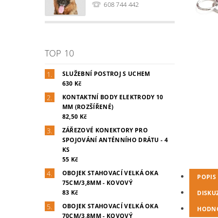
608 744 442
TOP 10
SLUŽEBNÍ POSTROJ S UCHEM
630 Kč
KONTAKTNÍ BODY ELEKTRODY 10
MM (ROZŠÍŘENÉ)
82,50 Kč
ZÁŘEZOVÉ KONEKTORY PRO
SPOJOVÁNÍ ANTÉNNÍHO DRÁTU - 4
KS
55 Kč
OBOJEK STAHOVACÍ VELKÁ OKA
POPIS
75CM/3,8MM - KOVOVÝ
83 Kč
DISKU
OBOJEK STAHOVACÍ VELKÁ OKA
HODN
70CM/3,8MM - KOVOVÝ