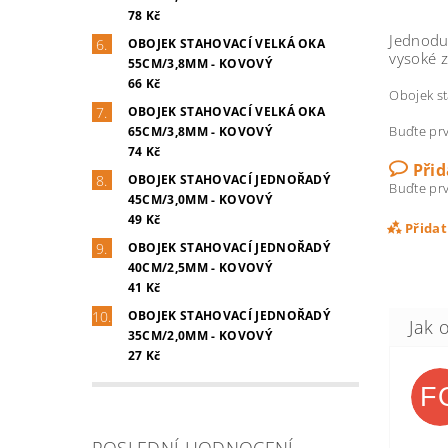
78 Kč
Jednodu
OBOJEK STAHOVACÍ VELKÁ OKA
vysoké z
55CM/3,8MM - KOVOVÝ
66 Kč
Obojek st
OBOJEK STAHOVACÍ VELKÁ OKA
Buďte prv
65CM/3,8MM - KOVOVÝ
74 Kč
Při
OBOJEK STAHOVACÍ JEDNOŘADÝ
Buďte prv
45CM/3,0MM - KOVOVÝ
49 Kč
Přida
OBOJEK STAHOVACÍ JEDNOŘADÝ
40CM/2,5MM - KOVOVÝ
41 Kč
OBOJEK STAHOVACÍ JEDNOŘADÝ
35CM/2,0MM - KOVOVÝ
27 Kč
F
POSLEDNÍ HODNOCENÍ