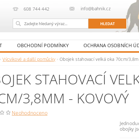
info@bahnik.cz
608 744 442
T
OBCHODNÍ PODMÍNKY
OCHRANA OSOBNÍCH Ú
Výcvikové a další pomůcky
Obojek stahovací velká oka 70cm/3,8m
OJEK STAHOVACÍ VEL
CM/3,8MM - KOVOVÝ
Neohodnoceno
Jednoduc
obojky j