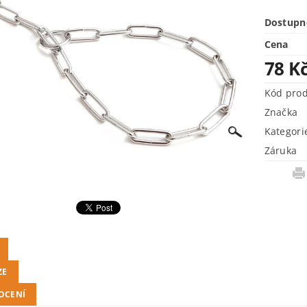
Dostupn
Cena
78 K
Kód pro
Značka
Kategori
Záruka
ZE
OCENÍ